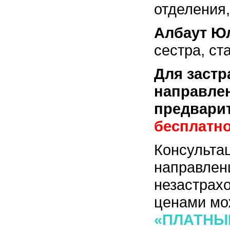
отделения,
Албаут Ю
сестра, ст
Для заст
направлен
предвари
бесплатно
Консульта
направлени
незастрахо
ценами мо
«ПЛАТНЫ