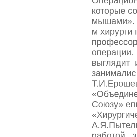
Операцион
которые с
мышами». 
м хирурги
профессор
операции.
выглядит и
занимались
Т.И.Ероше
«Объедине
Союзу» еп
«Хирургич
А.Я.Пытел
работой , 