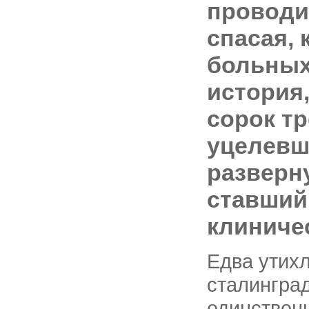
проводи
спасая,
больных
история,
сорок тр
уцелевш
разверн
ставший
клиниче
Едва утихл
сталингра
единствен