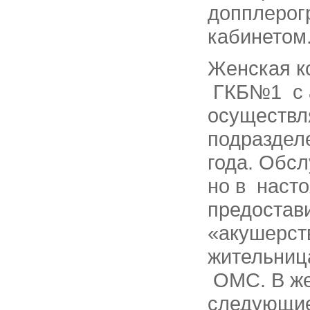
допплерог
кабинетом
Женская к
ГКБ№1 с а
осуществл
подраздел
года. Обс
но в наст
предостав
«акушерст
жительниц
ОМС. В же
следующие