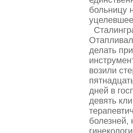
больницу н
уцелевшее
Сталингра
Отапливал
делать пр
инструмен
возили сте
пятнадцат
дней в гос
девять кли
терапевти
болезней, 
гинеколог