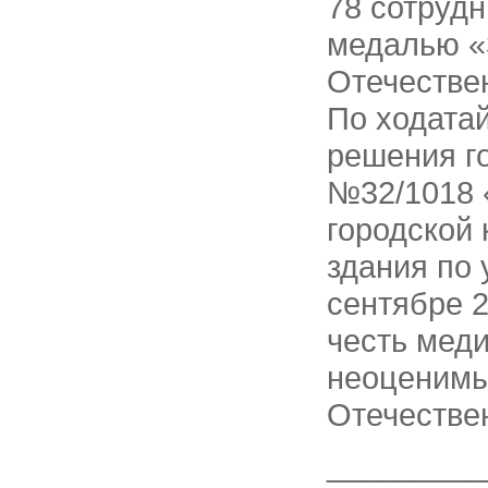
78 сотруд
медалью «
Отечествен
По ходатай
решения го
№32/1018 
городской
здания по 
сентябре 
честь мед
неоценимы
Отечестве
_________