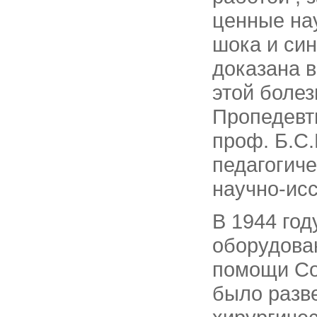
ценные на
шока и си
доказана в
этой боле
Пропедевт
проф. Б.С
педагогиче
научно-ис
В 1944 го
оборудова
помощи Со
было разве