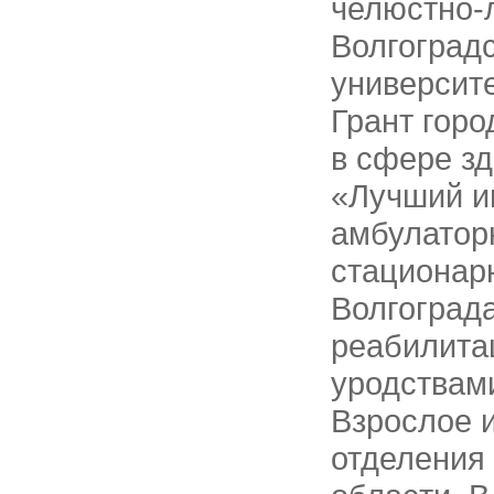
челюст
Волгоградс
университе
Грант горо
в сфере з
«Лучший и
амбулатор
стационар
Волгогра
реабилита
уродствам
Взрослое 
отделения