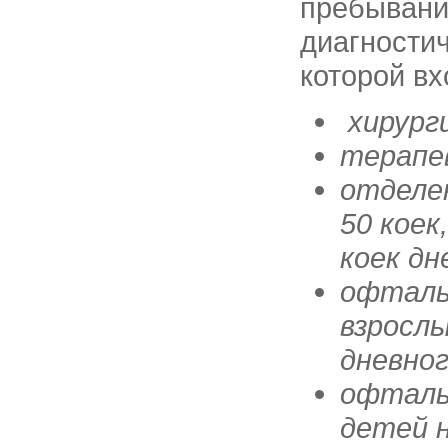
пребывани
диагности
которой вх
хирург
терапе
отделе
50 коек
коек дн
офталь
взрослы
дневно
офталь
детей н