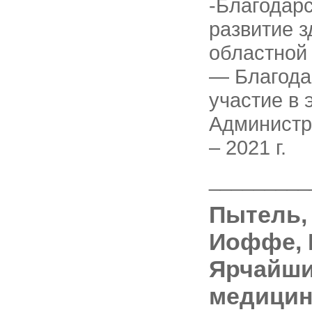
-Благодар
развитие з
областной
— Благода
участие в
Администра
– 2021 г.
_________
Пытель,
Иоффе, 
Ярчайши
медицине