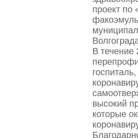
проект по
факоэмуль
муниципал
Волгограда
В течение 
перепрофи
госпиталь,
коронавир
самоотверж
высокий п
которые о
коронавир
Благодарн