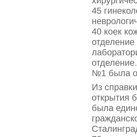
хирургичес
45 гинекол
неврологич
40 коек ко
отделение 
лаборатор
отделение.
№1 была о
Из справки
открытия 
была един
гражданск
Сталинград