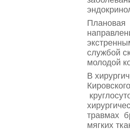
эндокринол
Плановая 
направлен
экстренны
службой с
молодой к
В хирурги
Кировског
круглосут
хирургиче
травмах б
мягких тка