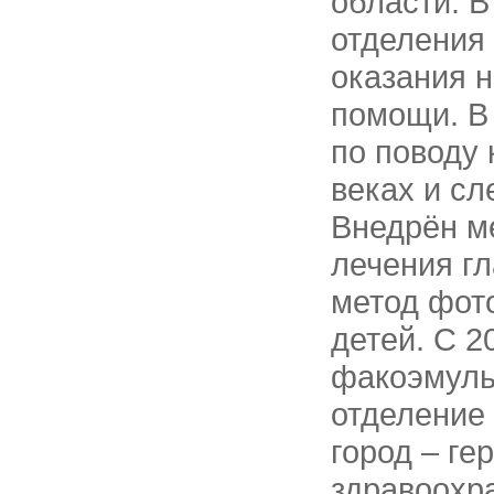
области. В
отделения 
оказания 
помощи. В
по поводу 
веках и сл
Внедрён м
лечения гл
метод фот
детей. С 2
факоэмуль
отделение 
город – ге
здравоохр