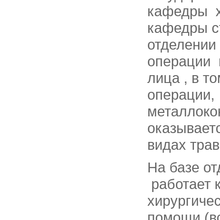
кафедры х
кафедры с
отделении
операции 
лица , в т
операции,
металлокон
оказывает
видах тра
На базе о
работает 
хирургиче
помощи (вс