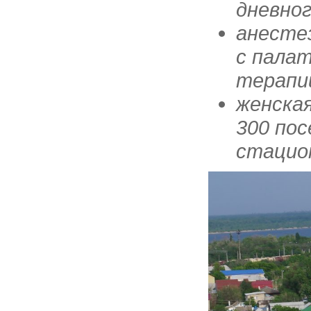
дневно
анесте
с пала
терапии
женска
300 пос
стацио