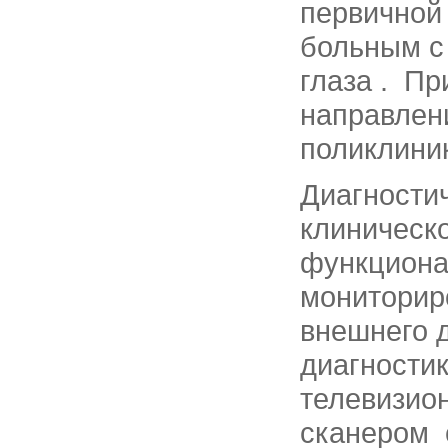
первичной
больным с
глаза . П
направлен
поликлини
Диагности
клиническ
функциона
мониторир
внешнего 
диагности
телевизио
сканером 