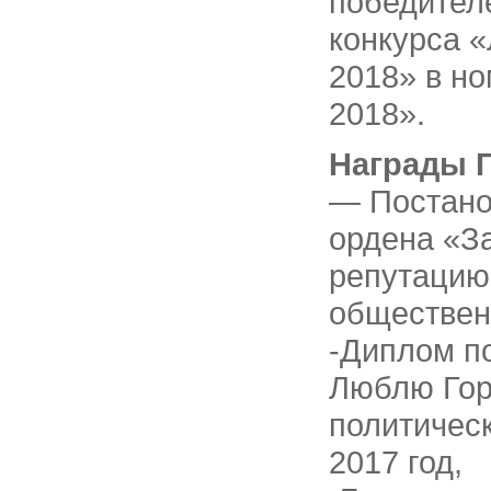
победител
конкурса 
2018» в н
2018».
Награды 
— Постано
ордена «З
репутацию
обществен
-Диплом п
Люблю Гор
политиче
2017 год,