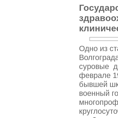
Государ
здравоо
клиниче
Одно из с
Волгограда
суровые д
феврале 1
бывшей шк
военный г
многопроф
круглосуто