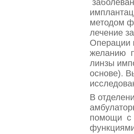
заболевани
имплантац
методом ф
лечение за
Операции 
желанию п
линзы импо
основе). В
исследован
В отделен
амбулатор
помощи с 
функциями