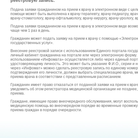
реестровую запись.
Подача заявки гражданином на прием к врачу в электронном виде с це
помощи может быть выполнена к врачу-терапевту, врачу-педиатру, врач
врачу-стоматологу, врачу-офтальмологу, врачу-хирургу, врачу-урологу, в
Подача заявки гражданином на прием к врачу в электронном виде возм
чаще чем 1 раз в день.
Гражданин может подать заявку на прием к врачу с помощью «Электро
государственных услуг».
Внесение реестровой записи с использованием Единого портала госуд
личный кабинет гражданина на портале или через электронную форму.
использованием «Инфомата» осуществляется либо через единый портал
удостоверяющему личность. Это может быть указание Ф.И.О., серии и 
через «Инфомат» можно сделать реестровую запись по единому номер
подтверждения его личности, должен выбрать специализацию врача, м
приема врача в соответствии с представленным расписанием.
Гражданин имеет право отказаться от поданной заявки на прием к врач
уведомить об этом регистратора медицинской организации не позднее,
приема.
Граждане, имеющие право внеочередного обслуживания, могут восполь
медицинскую помощь во внеочередном порядке во временные промежут
приема граждан в порядке очередности.