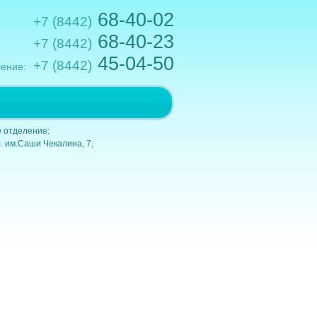
68-40-02
+7 (8442)
68-40-23
+7 (8442)
45-04-50
+7 (8442)
ение:
.им.Кирова,10; e-mail: gkb1@volganet.ru
 отделение:
. им.Саши Чекалина, 7;