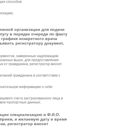
щих способов:
низацию;
инской организации для подачи
лугу в порядке очереди по факту
 графике конкретного врача
ъявить регистратору документ,
окументов, заверенные надлежащим
казанных выше, для предоставления
ых от гражданина, регистратор вносит
еланий гражданина в соответствии с
зательную информацию о себе:
цевого счета застрахованного лица в
свои паспортные данные;
ации специализацию и Ф.И.О.
прием, и желаемую дату и время
на, регистратор вносит