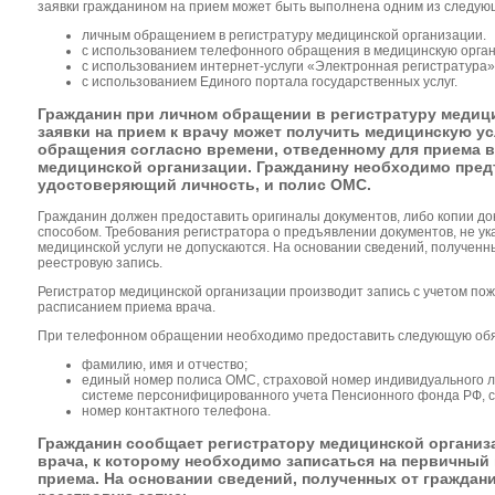
заявки гражданином на прием может быть выполнена одним из следую
личным обращением в регистратуру медицинской организации.
с использованием телефонного обращения в медицинскую орга
с использованием интернет-услуги «Электронная регистратура»
с использованием Единого портала государственных услуг.
Гражданин при личном обращении в регистратуру медиц
заявки на прием к врачу может получить медицинскую ус
обращения согласно времени, отведенному для приема в
медицинской организации. Гражданину необходимо пред
удостоверяющий личность, и полис ОМС.
Гражданин должен предоставить оригиналы документов, либо копии д
способом. Требования регистратора о предъявлении документов, не у
медицинской услуги не допускаются. На основании сведений, полученн
реестровую запись.
Регистратор медицинской организации производит запись с учетом пож
расписанием приема врача.
При телефонном обращении необходимо предоставить следующую обя
фамилию, имя и отчество;
единый номер полиса ОМС, страховой номер индивидуального ли
системе персонифицированного учета Пенсионного фонда РФ, 
номер контактного телефона.
Гражданин сообщает регистратору медицинской организ
врача, к которому необходимо записаться на первичный 
приема. На основании сведений, полученных от граждани