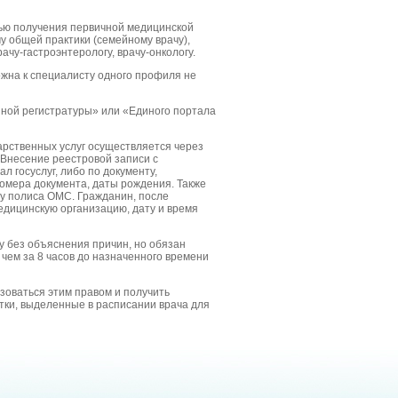
лью получения первичной медицинской
у общей практики (семейному врачу),
рачу-гастроэнтерологу, врачу-онкологу.
ожна к специалисту одного профиля не
нной регистратуры» или «Единого портала
арственных услуг осуществляется через
 Внесение реестровой записи с
 госуслуг, либо по документу,
номера документа, даты рождения. Также
у полиса ОМС. Гражданин, после
едицинскую организацию, дату и время
у без объяснения причин, но обязан
 чем за 8 часов до назначенного времени
зоваться этим правом и получить
ки, выделенные в расписании врача для