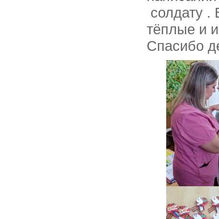
солдату . 
тёплые и и
Спасибо д