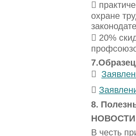
 практич
охране тру
законодате
 20% скид
профсоюзо
7.Образец

Заявлен

Заявлени
8. Полезн
НОВОСТИ
В честь п