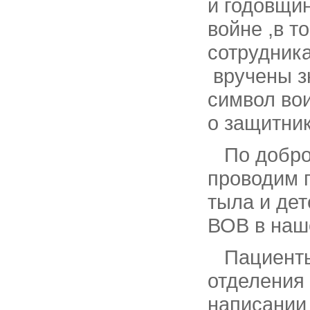
й годовщи
войне ,в т
сотрудник
вручены з
символ вои
о защитник
По доброй
проводим 
тыла и дет
ВОВ в наш
Пациенты 
отделения 
написании