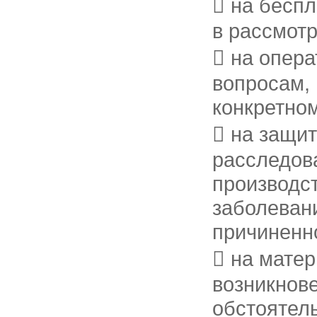
 на бесп
в рассмотр
 на опер
вопросам, 
конкретно
 на защи
расследов
производс
заболеван
причиненно
 на мате
возникнов
обстоятель