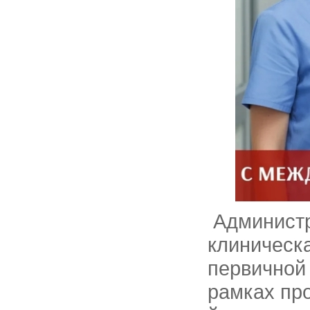
Администр
клиническ
первичной
рамках пр