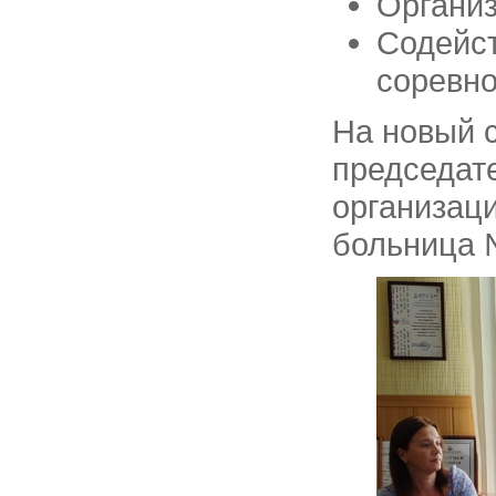
Организ
Содейст
соревно
На новый с
председат
организаци
больница 