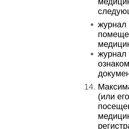
медицин
следую
журнал 
помеще
медици
журнал 
ознаком
докуме
Максим
(или ег
посещен
медицин
регистр