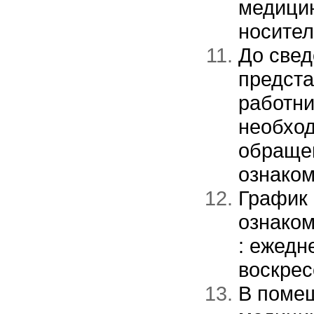
медици
носител
До свед
предста
работни
необход
обращен
ознаком
График
ознаком
: ежедн
воскрес
В поме