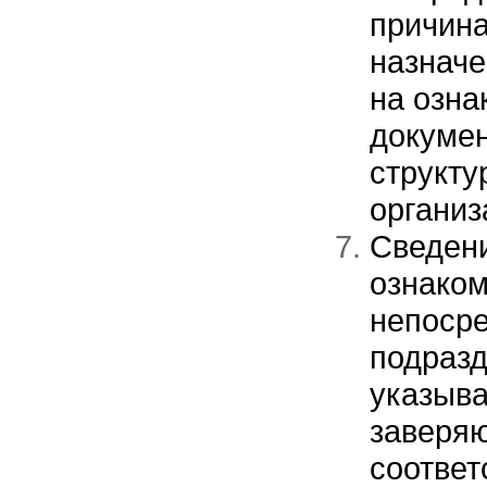
причина
назначе
на озна
докумен
структу
организ
Сведени
ознаком
непосре
подразд
указыва
заверяю
соответ