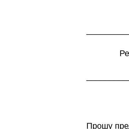
_________
Ре
_________
Прошу пре