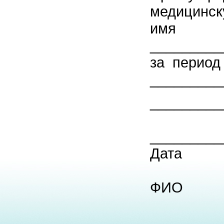
медицинск
имя
_________
за период
__________
_____
_________
П
ФИО