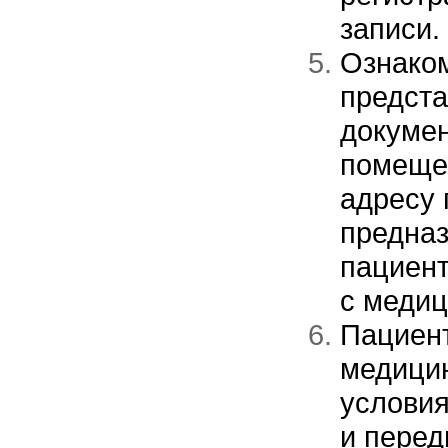
записи.
Ознаком
предста
докумен
помеще
адресу г
предна
пациент
с медиц
Пациент
медици
условия
и перед