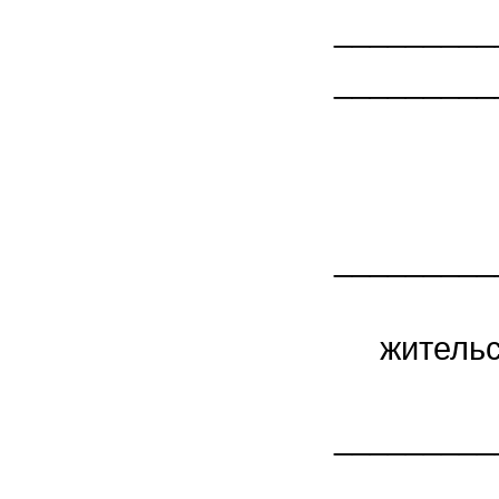
_________
_________
_________
М
жительс
_________
п