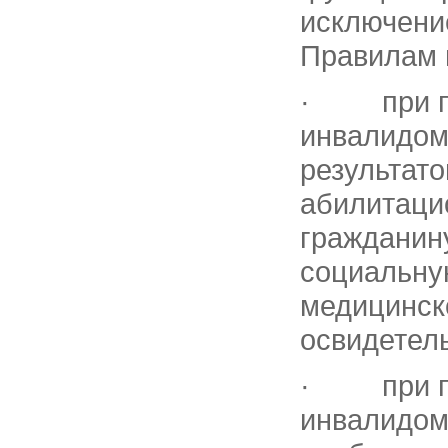
исключени
Правилам 
· при пе
инвалидом
результат
абилитаци
гражданину
социальну
медицинск
освидетел
· при пе
инвалидом