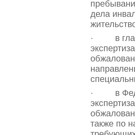
пребывани
дела инва
жительств
· в глав
экспертиза
обжалован
направлен
специальн
· в Феде
экспертиза
обжалован
также по н
требующих