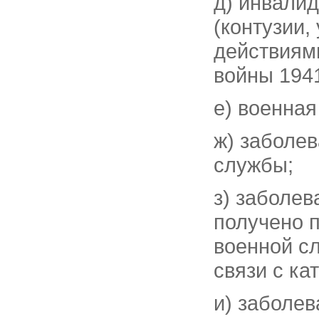
д) инвалид
(контузии,
действиям
войны 1941
е) военная
ж) заболев
службы;
з) заболе
получено 
военной с
связи с к
и) заболев