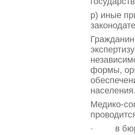
государств
р) иные п
законодат
Гражданин
экспертиз
независим
формы, ор
обеспечен
населения
Медико-со
проводитс
· в бюро 