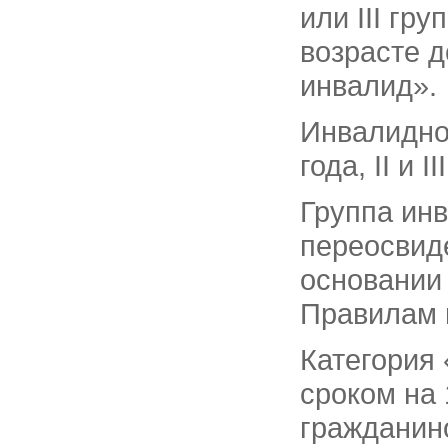
или III гр
возрасте д
инвалид».
Инвалиднос
года, II и I
Группа инв
переосвид
основании
Правилам 
Категория
сроком на 
гражданино