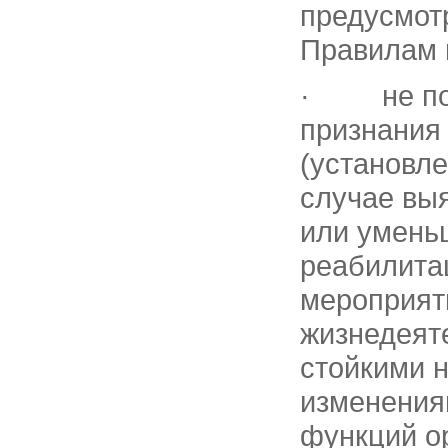
предусмот
Правилам 
· не позд
признания
(установле
случае вы
или умень
реабилита
мероприят
жизнедеят
стойкими 
изменения
функций ор