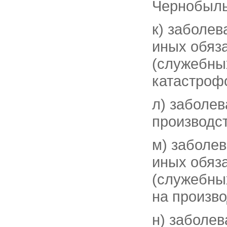
Чернобыль
к) заболев
иных обяз
(служебных
катастроф
л) заболев
производс
м) заболе
иных обяз
(служебных
на произв
н) заболев