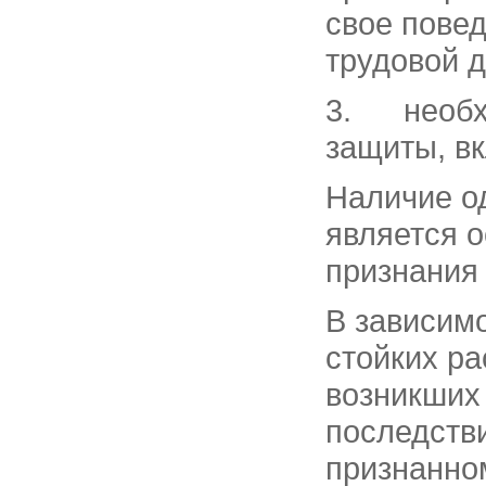
свое повед
трудовой д
3. необхо
защиты, в
Наличие о
является 
признания
В зависим
стойких ра
возникших 
последстви
признанном