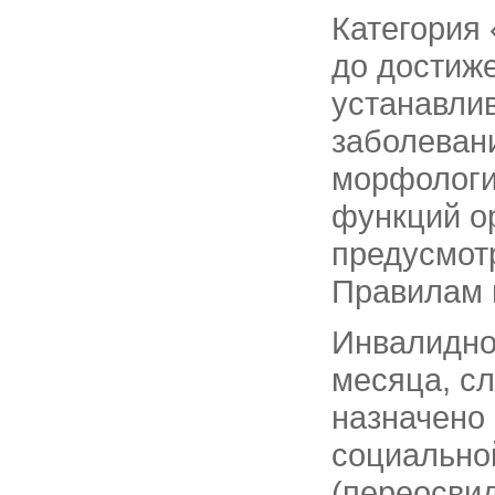
Категория 
до достиже
устанавли
заболеван
морфологи
функций ор
предусмот
Правилам 
Инвалиднос
месяца, с
назначено
социально
(переосвид