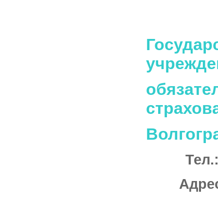
Государ
учрежде
обязате
страхов
Волгогр
Тел.
Адрес