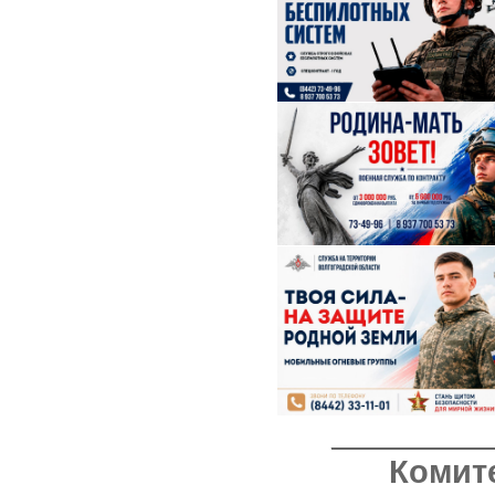
_________
Комит