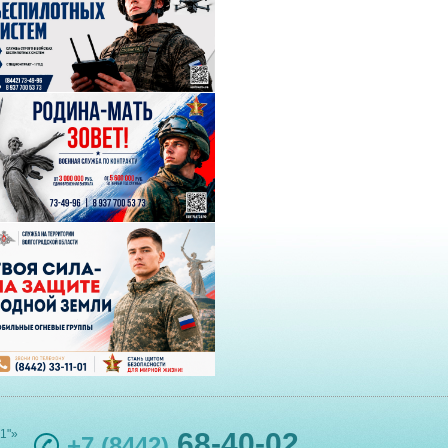
1"»
68-40-02
+7 (8442)