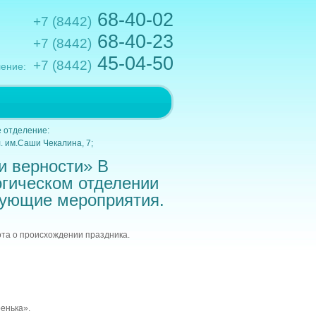
68-40-02
+7 (8442)
68-40-23
+7 (8442)
45-04-50
+7 (8442)
ение:
.им.Кирова,10; e-mail: gkb1@volganet.ru
 отделение:
. им.Саши Чекалина, 7;
и верности» В
гическом отделении
ующие мероприятия.
та о происхождении праздника.
енька».