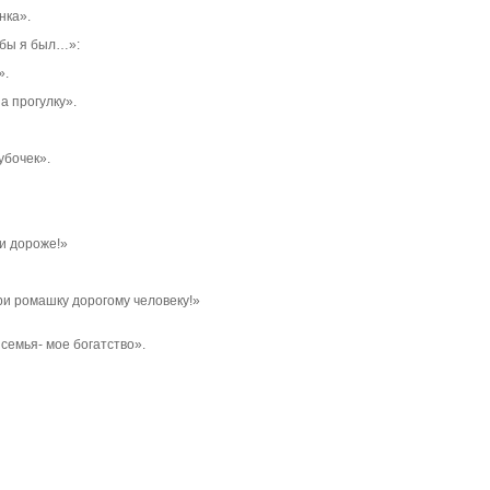
нка».
 бы я был…»:
».
 прогулку».
убочек».
и дороже!»
ри ромашку дорогому человеку!»
семья- мое богатство».