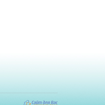
volgograd.site-4you.ru