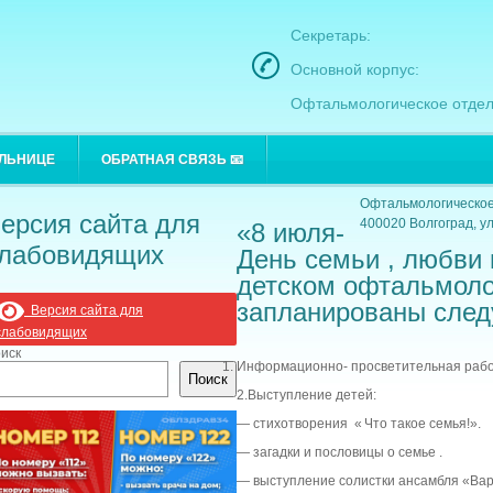
Секретарь:
Основной корпус:
Офтальмологическое отдел
Основной корпус:
ОЛЬНИЦЕ
ОБРАТНАЯ СВЯЗЬ 📧
400021 Волгоград, ул
Офтальмологическое
ерсия сайта для
400020 Волгоград, ул
«8 июля-
лабовидящих
День семьи , любви 
детском офтальмоло
запланированы след
Версия сайта для
слабовидящих
иск
Информационно- просветительная рабо
Поиск
2.Выступление детей:
— стихотворения « Что такое семья!».
— загадки и пословицы о семье .
— выступление солистки ансамбля «Вар