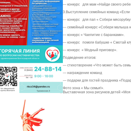
— конкурс для мам «Найди своего ребе
3.Выступление семейных команд «Если
— конкурс для пап « Собери мясорубку
— семейный конкурс «Собери малыша на
— конкурс « Чаепитие с баранками».
— конкурс помоги бабушке « Смотай кл
— конкурс « Модный приговор».
Подведение итогов:
— стихотворение «Что может быть семь
— награждение команд
— подарки для гостей праздника «Пода
Фото зона « Мы семья!».
Выставочная зона рисунков детей «Моя 