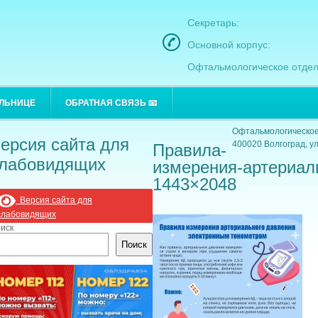
Секретарь:
Основной корпус:
Офтальмологическое отдел
Основной корпус:
ОЛЬНИЦЕ
ОБРАТНАЯ СВЯЗЬ 📧
400021 Волгоград, ул
Офтальмологическое
ерсия сайта для
400020 Волгоград, ул
Правила-
лабовидящих
измерения-артериаль
1443×2048
Версия сайта для
слабовидящих
иск
Поиск