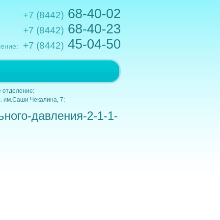
68-40-02
+7 (8442)
68-40-23
+7 (8442)
45-04-50
+7 (8442)
ение:
.им.Кирова,10; e-mail: gkb1@volganet.ru
 отделение:
. им.Саши Чекалина, 7;
ного-давления-2-1-1-