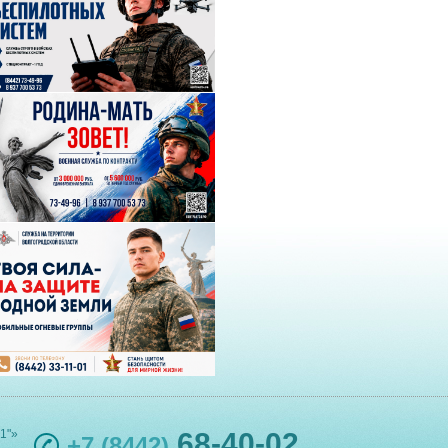
1"»
68-40-02
+7 (8442)