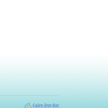
volgograd.site-4you.ru