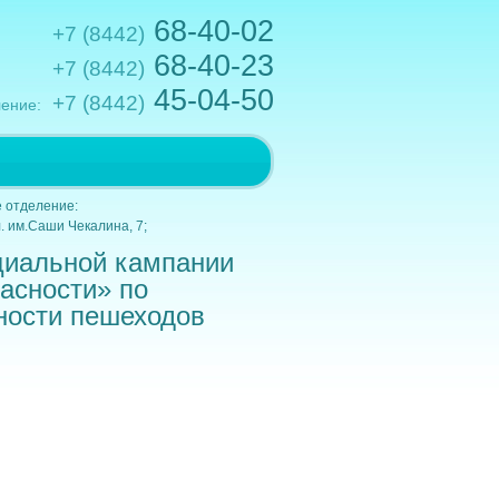
68-40-02
+7 (8442)
68-40-23
+7 (8442)
45-04-50
+7 (8442)
ение:
.им.Кирова,10; e-mail: gkb1@volganet.ru
 отделение:
. им.Саши Чекалина, 7;
циальной кампании
асности» по
ности пешеходов