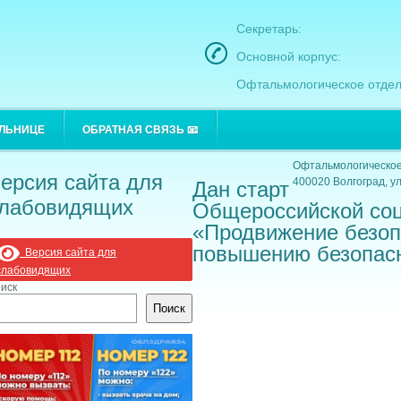
Секретарь:
Основной корпус:
Офтальмологическое отдел
Основной корпус:
ОЛЬНИЦЕ
ОБРАТНАЯ СВЯЗЬ 📧
400021 Волгоград, ул
Офтальмологическое
ерсия сайта для
400020 Волгоград, ул
Дан старт
лабовидящих
Общероссийской со
«Продвижение безоп
повышению безопас
Версия сайта для
слабовидящих
иск
Поиск