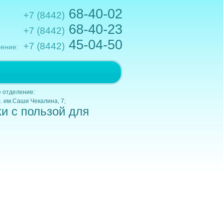
68-40-02
+7 (8442)
68-40-23
+7 (8442)
45-04-50
+7 (8442)
ение:
.им.Кирова,10; e-mail: gkb1@volganet.ru
 отделение:
. им.Саши Чекалина, 7;
и с пользой для