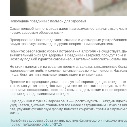
Новогодние праздники с пользой для здоровья
Самая волшебная ночь в году дарит нам возможность начать все с чист
новым, здоровым образом жизни.
Празднование Нового года часто связано с чрезмерным употреблением 
самую сказочную ночь года и другим неприятным последствиям.
Помните: безопасного уровня потребления алкоголя не существует. Да
значительный риск для здоровья. Праздники наверняка пройдут ярче и 
Поэтому под бой курантов совсем необязательно наполнять бокалы ш
Не стоит налегать и на вредные продукты: салаты, заправленные бол
маринованные грибы и соленья, мясные нарезки и копчености. Настоя
пища, богатая питательными веществами и витаминами.
Провести все праздники дома — не лучший вариант для долгожданных зи
кто сильно устал перед Новым годом, все же не стоит перегружать се
организм восстановился, постарайтесь наладить режим сна, не пережи
первые дни года слишком много дел.
Еще один шаг к лучшей версии себя — бросить курить. С каждым вдохо
ухудшается, дыхание становится все более затрудненным. Отказ от ни
рта, улучшит физическую форму, поможет сократить траты и в прямом
жизни.
Полюбить здоровый образ жизни, достичь физического и психологическ
портал ТакЗдорово
clck.ru/RtYZ5