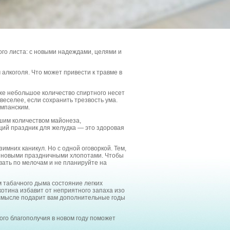
ого листа: с новыми надеждами, целями и
алкоголя. Что может привести к травме в
же небольшое количество спиртного несет
веселее, если сохранить трезвость ума.
ампанским.
ьшим количеством майонеза,
щий праздник для желудка — это здоровая
мних каникул. Но с одной оговоркой. Тем,
бя новыми праздничными хлопотами. Чтобы
вать по мелочам и не планируйте на
м табачного дыма состояние легких
котина избавит от неприятного запаха изо
 смысле подарит вам дополнительные годы
ого благополучия в новом году поможет