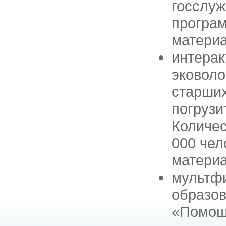
госслу
програм
матери
интерак
эковоло
старших
погрузи
Количес
000 чел
матери
мультф
образов
«Помощ