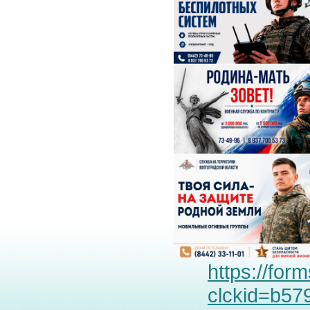
https://fo
clckid=b57