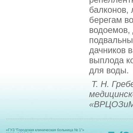
балконов, 
берегам в
водоемов,
подвальны
дачников в
выплода к
для воды.
Т. Н. Гре
медицинск
«ВРЦОЗиМ
«ГУЗ "Городская клиническая больница № 1"»