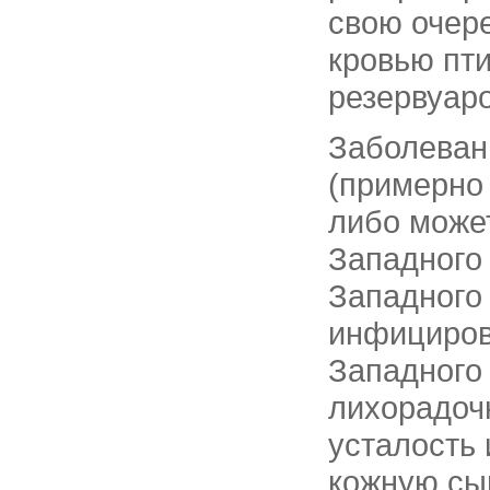
свою очере
кровью пт
резервуар
Заболеван
(примерно
либо може
Западного
Западного
инфициров
Западного
лихорадочн
усталость 
кожную сы