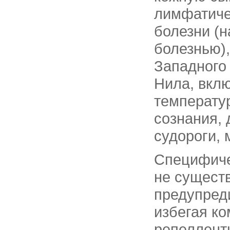
лимфатиче
болезни (
болезнью),
Западного
Нила, вкл
температур
сознания, 
судороги,
Специфиче
не существ
предупред
избегая к
репеллентн