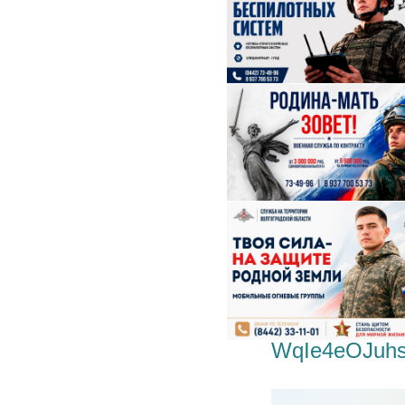
WqIe4eOJuh