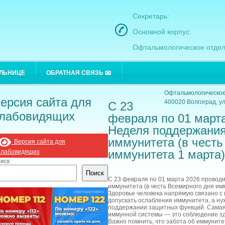
Секретарь:
Основной корпус:
Офтальмологическое отдел
Основной корпус:
ОЛЬНИЦЕ
ОБРАТНАЯ СВЯЗЬ 📧
400021 Волгоград, ул
Офтальмологическое
ерсия сайта для
400020 Волгоград, ул
С 23
лабовидящих
февраля по 01 март
Неделя поддержания
иммунитета (в честь
Версия сайта для
иммунитета 1 марта)
слабовидящих
иск
Поиск
С 23 февраля по 01 марта 2026 провод
иммунитета (в честь Всемирного дня им
Здоровье человека напрямую связано с
допускать ослабления иммунитета, а ну
поддержании защитных функций. Самая
иммунной системы — это соблюдение зд
Важно помнить, что забота об иммуните