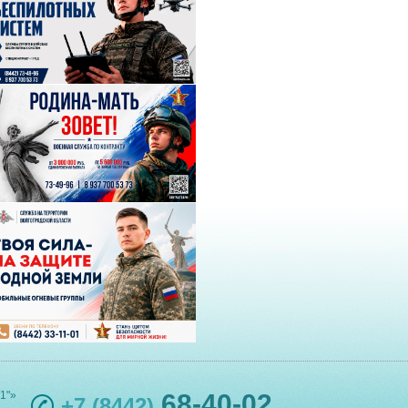
1"»
68-40-02
+7 (8442)