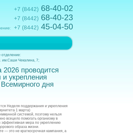
68-40-02
+7 (8442)
68-40-23
+7 (8442)
45-04-50
+7 (8442)
ение:
.им.Кирова,10; e-mail: gkb1@volganet.ru
 отделение:
. им.Саши Чекалина, 7;
а 2026 проводится
 и укрепления
 Всемирного дня
ится Неделя поддержания и укрепления
мунитета 1 марта)
 иммунной системой, поэтому нельзя
жно всецело помогать организму в
 эффективная мера по укреплению
орового образа жизни.
те — это не краткосрочная кампания, а