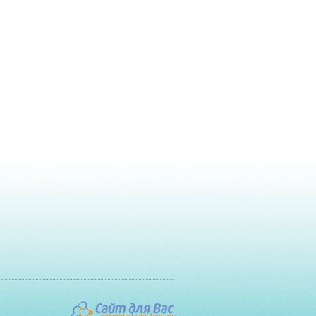
volgograd.site-4you.ru