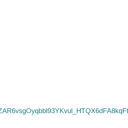
ZAR6vsgOyqbbl93YKvul_HTQX6dFA8kqFt