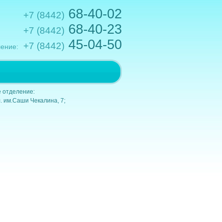
68-40-02
+7 (8442)
68-40-23
+7 (8442)
45-04-50
+7 (8442)
ение:
.им.Кирова,10; e-mail: gkb1@volganet.ru
 отделение:
. им.Саши Чекалина, 7;