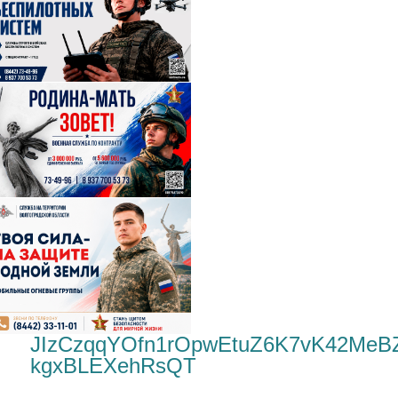
JIzCzqqYOfn1rOpwEtuZ6K7vK42MeB
kgxBLEXehRsQT