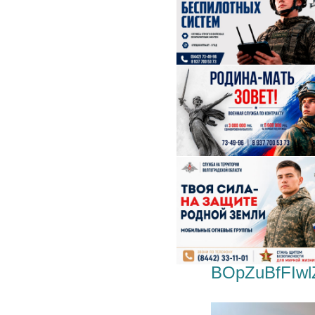
BOpZuBfFIwl