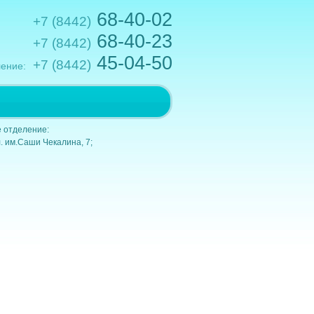
68-40-02
+7 (8442)
68-40-23
+7 (8442)
45-04-50
+7 (8442)
ение:
.им.Кирова,10; e-mail: gkb1@volganet.ru
 отделение:
. им.Саши Чекалина, 7;