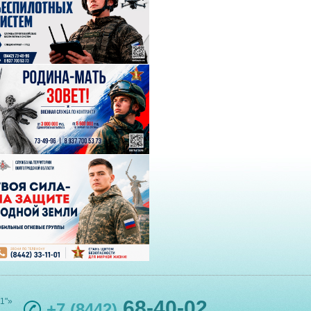
1"»
68-40-02
+7 (8442)