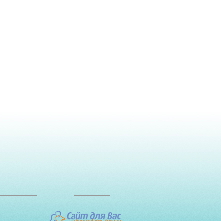
volgograd.site-4you.ru