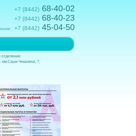
68-40-02
+7 (8442)
68-40-23
+7 (8442)
45-04-50
+7 (8442)
ение:
.им.Кирова,10; e-mail: gkb1@volganet.ru
 отделение:
. им.Саши Чекалина, 7;