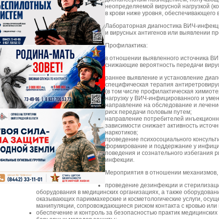
неопределяемой вирусной нагрузкой (к
в крови ниже уровня, обеспечивающего 
Лабораторная диагностика ВИЧ-инфекци
и вирусных антигенов или выявлении п
Профилактика:
в отношении выявленного источника В
снижающие вероятность передачи виру
раннее выявление и установление диаг
специфическая терапия антиретровиру
(в том числе профилактическая химиот
нагрузку у ВИЧ-инфицированного и уме
направление на обследование и лечен
риск передачи половым путем;
направление потребителей инъекционны
зависимости снижает активность источн
наркотиков;
проведение психосоциального консульт
формирование и поддержание у инфици
поведения и сознательного избегания 
инфекции.
Мероприятия в отношении механизмов, 
проведение дезинфекции и стерилизаци
оборудования в медицинских организациях, а также оборудован
оказывающих парикмахерские и косметологические услуги, осущ
манипуляции, сопровождающиеся риском контакта с кровью или
обеспечение и контроль за безопасностью практик медицински