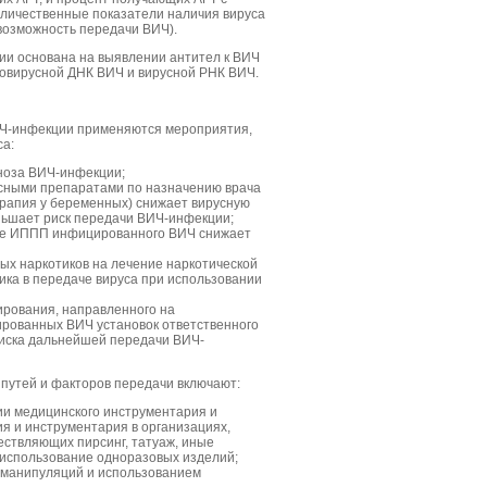
оличественные показатели наличия вируса
возможность передачи ВИЧ).
и основана на выявлении антител к ВИЧ
ровирусной ДНК ВИЧ и вирусной РНК ВИЧ.
ИЧ-инфекции применяются мероприятия,
са:
ноза ВИЧ-инфекции;
сными препаратами по назначению врача
ерапия у беременных) снижает вирусную
ньшает риск передачи ВИЧ-инфекции;
ие ИППП инфицированного ВИЧ снижает
х наркотиков на лечение наркотической
ика в передаче вируса при использовании
ирования, направленного на
рованных ВИЧ установок ответственного
риска дальнейшей передачи ВИЧ-
путей и факторов передачи включают:
и медицинского инструментария и
ия и инструментария в организациях,
ествляющих пирсинг, татуаж, иные
 использование одноразовых изделий;
х манипуляций и использованием