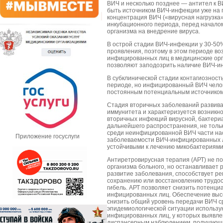
ВИЧ и несколько позднее — антител к 
быть источником ВИЧ-инфекции уже на
концентрация ВИЧ («вирусная нагрузка»
инкубационного периода, перед начало
организма на внедрение вируса.
В острой стадии ВИЧ-инфекции у 30-50
проявления, поэтому в этом периоде в
инфицированных лиц в медицинские орг
позволяют заподозрить наличие ВИЧ-и
В субклинической стадии контагиозност
периоде, но инфицированный ВИЧ челов
постоянным потенциальным источником
Стадия вторичных заболеваний развива
иммунитета и характеризуется возникн
вторичных инфекций вирусной, бактериа
дальнейшего распространения, не толь
среди неинфицированной ВИЧ части на
Приложение госуслуги
заболеваемости ВИЧ-инфицированных л
устойчивыми к лечению микобактериями
Антиретровирусная терапия (АРТ) не п
организма больного, но останавливает
развитие заболевания, способствует ре
сохранению или восстановлению трудос
гибель. АРТ позволяет снизить потенци
инфицированных лиц. Обеспечение высо
снизить общий уровень передачи ВИЧ ср
эпидемиологической ситуации использу
инфицированных лиц, у которых выявл
диспансерным наблюдением, получающи