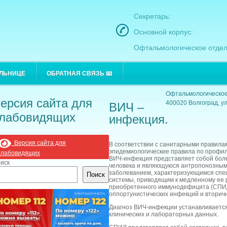
Секретарь:
Основной корпус:
Офтальмологическое отдел
Основной корпус:
ОЛЬНИЦЕ
ОБРАТНАЯ СВЯЗЬ 📧
400021 Волгоград, ул
Офтальмологическое
ерсия сайта для
400020 Волгоград, ул
ВИЧ –
лабовидящих
инфекция.
Версия сайта для
В соответствии с санитарными правила
эпидемиологические правила по профи
слабовидящих
ВИЧ-инфекция представляет собой бол
иск
человека и являющуюся антропонозны
заболеванием, характеризующимся сп
Поиск
системы, приводящим к медленному ее
приобретенного иммунодефицита (СПИ
оппортунистических инфекций и вторич
Диагноз ВИЧ-инфекции устанавливается
клинических и лабораторных данных.