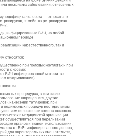
развивающееся на фоне ВИЧ-инфекции и
или нескольких заболеваний, отнесенных
мунодефицита человека — относится к
етровирусов, семейства ретровирусов.
ИЧ-2.
ди, инфицированные ВИЧ, на любой
убационном периоде.
еализации как естественного, так и
ИЧ относятся:
мущественно при половых контактах и при
ости с кровью;
 от ВИЧ-инфицированной матери: во
дном вскармливании).
тносятся:
азивных процедурах, в том числе
ользование шприцев, игл, другого
ов), нанесении татуировок, при
х и педикюрных процедур нестерильным
арушением целостности кожных покровов;
тельствах в медицинской организации
ет осуществляться при переливании
ресадке органов и тканей, использовании
о молока от ВИЧ-инфицированного донора,
арий для парентеральных вмешательств,