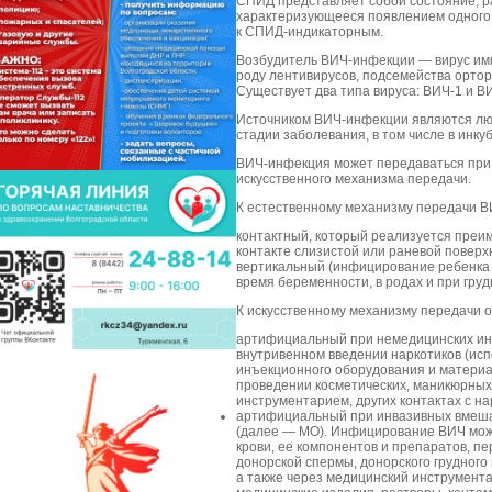
СПИД представляет собой состояние, 
характеризующееся появлением одного 
к СПИД-индикаторным.
Возбудитель ВИЧ-инфекции — вирус им
роду лентивирусов, подсемейства ортор
Существует два типа вируса: ВИЧ-1 и В
Источником ВИЧ-инфекции являются лю
стадии заболевания, в том числе в инк
ВИЧ-инфекция может передаваться при р
искусственного механизма передачи.
К естественному механизму передачи В
контактный, который реализуется преи
контакте слизистой или раневой поверхн
вертикальный (инфицирование ребенка
время беременности, в родах и при гру
К искусственному механизму передачи о
артифициальный при немедицинских инв
внутривенном введении наркотиков (исп
инъекционного оборудования и материал
проведении косметических, маникюрны
инструментарием, других контактах с н
артифициальный при инвазивных вмеша
(далее — МО). Инфицирование ВИЧ мож
крови, ее компонентов и препаратов, пе
донорской спермы, донорского грудног
а также через медицинский инструмент