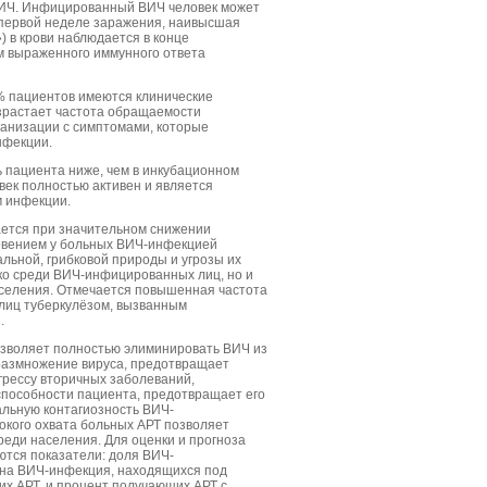
ВИЧ. Инфицированный ВИЧ человек может
 первой неделе заражения, наивысшая
) в крови наблюдается в конце
м выраженного иммунного ответа
% пациентов имеются клинические
озрастает частота обращаемости
анизации с симптомами, которые
нфекции.
ь пациента ниже, чем в инкубационном
ек полностью активен и является
 инфекции.
ется при значительном снижении
овением у больных ВИЧ-инфекцией
льной, грибковой природы и угрозы их
ко среди ВИЧ-инфицированных лиц, но и
селения. Отмечается повышенная частота
иц туберкулёзом, вызванным
.
озволяет полностью элиминировать ВИЧ из
 размножение вируса, предотвращает
грессу вторичных заболеваний,
пособности пациента, предотвращает его
альную контагиозность ВИЧ-
кого охвата больных АРТ позволяет
еди населения. Для оценки и прогноза
ются показатели: доля ВИЧ-
ена ВИЧ-инфекция, находящихся под
х АРТ, и процент получающих АРТ с