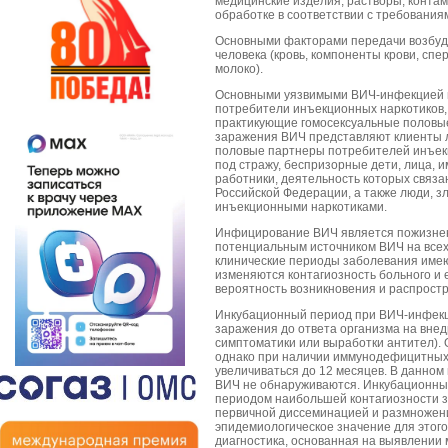
медицинские изделия, растворы, конта
обработке в соответствии с требования
Основными факторами передачи возбуд
человека (кровь, компоненты крови, спе
молоко).
Основными уязвимыми ВИЧ-инфекцией г
потребители инъекционных наркотиков,
практикующие гомосексуальные половые
заражения ВИЧ представляют клиенты 
половые партнеры потребителей инъекц
под стражу, беспризорные дети, лица, 
работники, деятельность которых связ
Российской Федерации, а также люди, 
инъекционными наркотиками.
Инфицирование ВИЧ является пожизнен
потенциальным источником ВИЧ на всех
клинические периоды заболевания имею
изменяются контагиозность больного и е
вероятность возникновения и распрост
Инкубационный период при ВИЧ-инфекц
заражения до ответа организма на внед
симптоматики или выработки антител). 
однако при наличии иммунодефицитных
увеличиваться до 12 месяцев. В данном
ВИЧ не обнаруживаются. Инкубационны
периодом наибольшей контагиозности з
первичной диссеминацией и размножен
эпидемиологическое значение для этог
диагностика, основанная на выявлении 