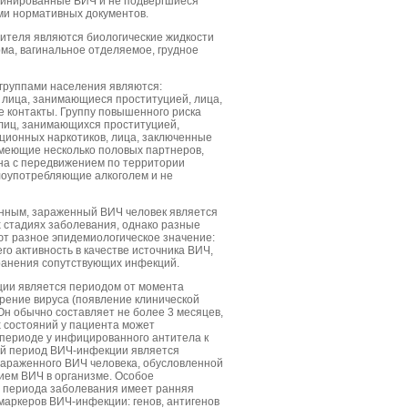
минированные ВИЧ и не подвергшиеся
ми нормативных документов.
ителя являются биологические жидкости
рма, вагинальное отделяемое, грудное
руппами населения являются:
 лица, занимающиеся проституцией, лица,
 контакты. Группу повышенного риска
лиц, занимающихся проституцией,
ионных наркотиков, лица, заключенные
имеющие несколько половых партнеров,
ана с передвижением по территории
злоупотребляющие алкоголем и не
ным, зараженный ВИЧ человек является
 стадиях заболевания, однако разные
т разное эпидемиологическое значение:
го активность в качестве источника ВИЧ,
ранения сопутствующих инфекций.
ии является периодом от момента
рение вируса (появление клинической
Он обычно составляет не более 3 месяцев,
 состояний у пациента может
 периоде у инфицированного антитела к
й период ВИЧ-инфекции является
араженного ВИЧ человека, обусловленной
ием ВИЧ в организме. Особое
о периода заболевания имеет ранняя
маркеров ВИЧ-инфекции: генов, антигенов