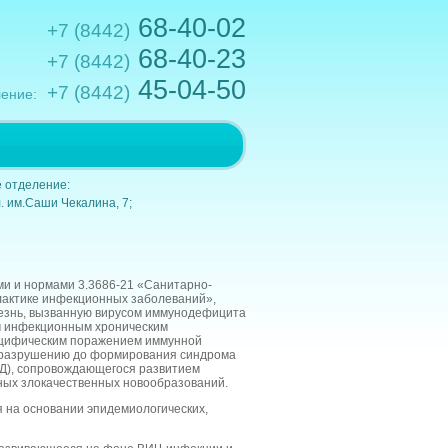
68-40-02
+7 (8442)
68-40-23
+7 (8442)
45-04-50
+7 (8442)
ение:
.им.Кирова,10; e-mail: gkb1@volganet.ru
 отделение:
. им.Саши Чекалина, 7;
ми и нормами 3.3686-21 «Санитарно-
лактике инфекционных заболеваний»,
езнь, вызванную вирусом иммунодефицита
м инфекционным хроническим
ецифическим поражением иммунной
 разрушению до формирования синдрома
Д), сопровождающегося развитием
ных злокачественных новообразований.
 на основании эпидемиологических,